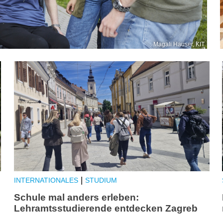
Magali Hauser, KIT
|
INTERNATIONALES
STUDIUM
Schule mal anders erleben:
Lehramtsstudierende entdecken Zagreb