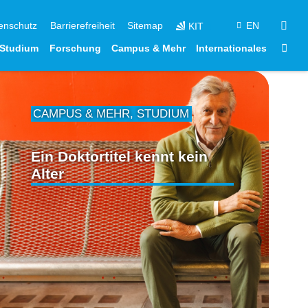
suc
enschutz
Barrierefreiheit
Sitemap
EN
KIT
Star
Studium
Forschung
Campus & Mehr
Internationales
CAMPUS & MEHR
,
STUDIUM
Ein Doktortitel kennt kein
Alter