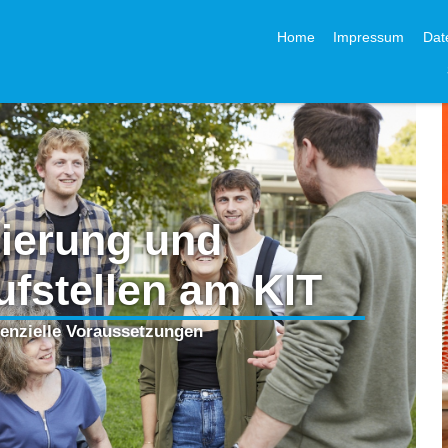
Navigation überspringen
Home
Impressum
Dat
ierung und
ufstellen am KIT
enzielle Voraussetzungen