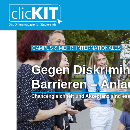
CAMPUS & MEHR
,
INTERNATIONALES
Gegen Diskrimin
Barrieren – Anla
Chancengleichheit und Akzeptanz sind ess