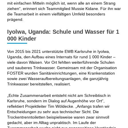
mit einfachen Mitteln möglich ist, wenn alle an einem Strang
ziehen“, erinnert sich Teammitglied Mussie Kidane. Für ihn war
die Teamarbeit in einem vielfältigen Umfeld besonders
prägend.
Iyolwa, Uganda: Schule und Wasser für 1
000 Kinder
Von 2015 bis 2021 unterstützte EWB Karlsruhe in Iyolwa,
Uganda, den Aufbau eines Internats für rund 1 000 Kinder –
viele davon Waisen. Vor Ort fehlten weiterführende Schulen
und sauberes Trinkwasser. Gemeinsam mit der Organisation
FOSTER wurden Sanitäreinrichtungen, eine Krankenstation
sowie zwei Wasseraufbereitungsanlagen, die ganzjährig
Trinkwasser bereitstellen, realisiert.
„Echte Zusammenarbeit entsteht nicht am Schreibtisch in
Karlsruhe, sondern im Dialog auf Augenhöhe vor Ort“,
reflektiert Projektleiter Tim Wöldecke. „Anfangs trafen wir
Entscheidungen zu sehr aus technischer Sicht. Die
Trockentrenntoiletten beispielsweise waren zwar sinnvoll
gedacht, aber im Alltag unpraktisch. Im Laufe der
Zusammenarbeit wuchs nicht nur gegenseitiges Verständnis,