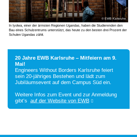
EWB Karlsruhe
In Iyolwa, einer der ärmsten Regionen Ugandas, haben die Studierenden den
Bau eines Schulzentrums unterstützt, das heute zu den besten drei Prozent der
Schulen Ugandas zählt.
20 Jahre EWB Karlsruhe – Mitfeiern am 9.
Mai!
Engineers Without Borders Karlsruhe feiert
sein 20-jähriges Bestehen und lädt zum
Jubiläumsevent auf dem Campus Süd ein.
Weitere Infos zum Event und zur Anmeldung
gibt’s
auf der Website von EWB