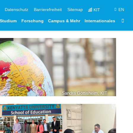
ngen
Datenschutz
Barrierefreiheit
Sitemap
EN
KIT
Star
Studium
Forschung
Campus & Mehr
Internationales
Sandra Göttisheim, KIT