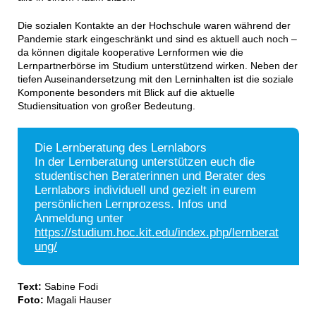
Die sozialen Kontakte an der Hochschule waren während der
Pandemie stark eingeschränkt und sind es aktuell auch noch –
da können digitale kooperative Lernformen wie die
Lernpartnerbörse im Studium unterstützend wirken. Neben der
tiefen Auseinandersetzung mit den Lerninhalten ist die soziale
Komponente besonders mit Blick auf die aktuelle
Studiensituation von großer Bedeutung.
Die Lernberatung des Lernlabors
In der Lernberatung unterstützen euch die
studentischen Beraterinnen und Berater des
Lernlabors individuell und gezielt in eurem
persönlichen Lernprozess. Infos und
Anmeldung unter
https://studium.hoc.kit.edu/index.php/lernberat
ung/
Text:
Sabine Fodi
Foto:
Magali Hauser