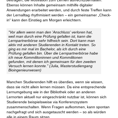
beitragen, die Motivation zum Lernen aufrechtzuerhalten.
Ebenso können Inhalte gemeinsam mithilfe digitaler
Anwendungen erarbeitet werden, und durch feste Treffen kann
der Lernalltag rhythmisiert werden – ein gemeinsamer „Check-
in“ kann den Einstieg am Morgen erleichtern.
"Vor allem wenn man den 'Anschluss' verloren hat,
weil man durch eine Prüfung gefallen ist, kann die
Lernpartnerbörse sehr hilfreich sein. Dort kann man
aktiv mit anderen Studierenden in Kontakt treten. So
ging es mir mal im Bachelor, als ich durch eine
Prüfung gefallen bin. Über die Lernpartnerbörse habe
ich neue Kommilitoninnen und Kommilitonen
gefunden, mit denen ich gemeinsam für den zweiten
Versuch lernen konnte." (Julia, Masterstudiengang
Bioingenieurwesen)
Manchen Studierenden hilft es überdies, wenn sie wissen,
dass sie nicht allein lernen müssen. Da eine entsprechende
Lernumgebung wie in der Bibliothek oder an anderen
Lernorten aktuell nur eingeschränkt nutzbar ist, können sich
Studierende beispielsweise via Konferenzsystem
zusammenschalten. Wenn Fragen aufkommen, kann spontan
nachgefragt und sich ausgetauscht werden – so als würden
alle in einem Raum sitzen.