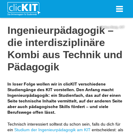
Ingenieurpädagogik –
Markus Breig, KIT
die interdisziplinäre
Kombi aus Technik und
Pädagogik
In loser Folge wollen wir in clicKIT verschiedene
Studiengänge des KIT vorstellen. Den Anfang macht
Ingenieurpädagogik: ein Studienfach, das auf der einen
Seite technische Inhalte vermittelt, auf der anderen Seite
aber auch pädagogische Skills fördert – und viele
Berufswege offen lässt.
Technisch interessiert solltest du schon sein, falls du dich für
ein
Studium der Ingenieurpädagogik am KIT
entscheidest: als