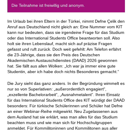
Die Teilnahme ist freiwillig und anonym.
Im Urlaub bei ihren Eltern in der Türkei, nimmt Defne Çelik den
Anruf aus Deutschland nicht gleich an: Eine Nummer vom KIT
kann nur bedeuten, dass sie irgendeine Frage für das Studium
oder das International Students Office beantworten soll. Also
holt sie ihren Lebenslauf, macht sich auf präzise Fragen
gefasst und ruft zurück. Doch weit gefehlt: Am Telefon erfährt
die 23-Jährige, dass sie den Preis des Deutschen
Akademischen Austauschdienstes (DAAD) 2026 gewonnen
hat. Sie fällt aus allen Wolken: „Ich war ja immer eine gute
Studentin, aber ich habe doch nichts Besonderes gemacht.“
Die Jury sieht das ganz anders. In der Begründung wimmelt es
nur so von Superlativen: „außerordentlich engagiert“,
„exzellente Bachelorarbeit“, „Ausnahmetalent“. Ihren Einsatz
für das International Students Office des KIT würdigt der DAAD
besonders: Für türkische Schülerinnen und Schüler hat Defne
an einer Webinar-Reihe mitgewirkt. Neu Zugelassenen aus
dem Ausland hat sie erklärt, was man alles für das Studium
beachten muss und wie man sich für Hochschulgruppen
anmeldet. Für Kommilitoninnen und Kommilitonen aus aller