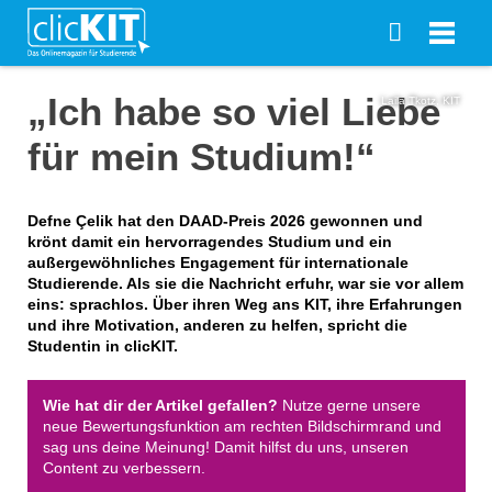
„Ich habe so viel Liebe
Laila Tkotz, KIT
für mein Studium!“
Defne Çelik hat den DAAD-Preis 2026 gewonnen und
krönt damit ein hervorragendes Studium und ein
außergewöhnliches Engagement für internationale
Studierende. Als sie die Nachricht erfuhr, war sie vor allem
eins: sprachlos. Über ihren Weg ans KIT, ihre Erfahrungen
und ihre Motivation, anderen zu helfen, spricht die
Studentin in clicKIT.
Wie hat dir der Artikel gefallen?
Nutze gerne unsere
neue Bewertungsfunktion am rechten Bildschirmrand und
sag uns deine Meinung! Damit hilfst du uns, unseren
Content zu verbessern.